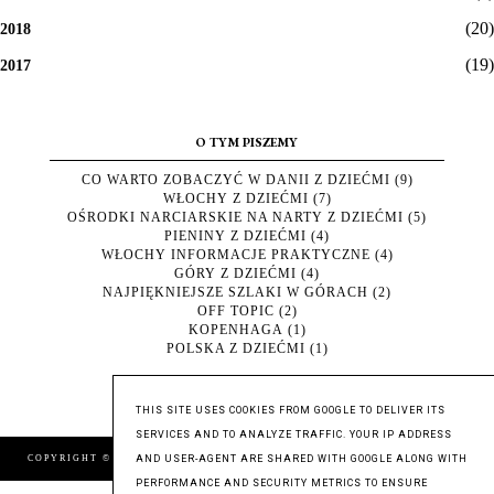
(20)
2018
(19)
2017
O TYM PISZEMY
CO WARTO ZOBACZYĆ W DANII Z DZIEĆMI
(9)
WŁOCHY Z DZIEĆMI
(7)
OŚRODKI NARCIARSKIE NA NARTY Z DZIEĆMI
(5)
PIENINY Z DZIEĆMI
(4)
WŁOCHY INFORMACJE PRAKTYCZNE
(4)
GÓRY Z DZIEĆMI
(4)
NAJPIĘKNIEJSZE SZLAKI W GÓRACH
(2)
OFF TOPIC
(2)
KOPENHAGA
(1)
POLSKA Z DZIEĆMI
(1)
THIS SITE USES COOKIES FROM GOOGLE TO DELIVER ITS
SERVICES AND TO ANALYZE TRAFFIC. YOUR IP ADDRESS
COPYRIGHT © 2016
TU BYLIŚMY
, BLOGGER
BLOG DESIGN:
AND USER-AGENT ARE SHARED WITH GOOGLE ALONG WITH
KAROGRAFIA.PL
PERFORMANCE AND SECURITY METRICS TO ENSURE