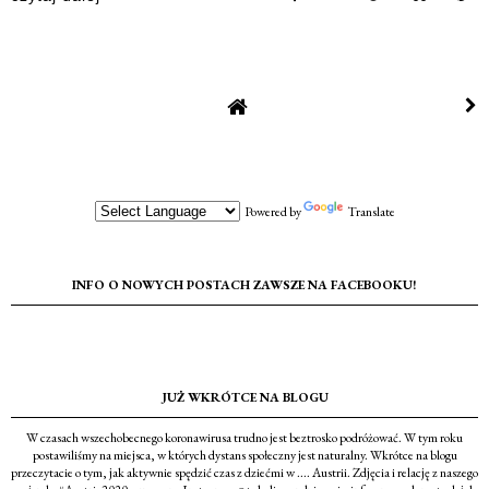
Powered by
Translate
INFO O NOWYCH POSTACH ZAWSZE NA FACEBOOKU!
JUŻ WKRÓTCE NA BLOGU
W czasach wszechobecnego koronawirusa trudno jest beztrosko podróżować. W tym roku
postawiliśmy na miejsca, w których dystans społeczny jest naturalny. Wkrótce na blogu
przeczytacie o tym, jak aktywnie spędzić czas z dziećmi w .... Austrii. Zdjęcia i relację z naszego