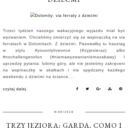
Trzeci tydzień naszego wakacyjnego wyjazdu miał być
wyzwaniem. Chcieliśmy zmierzyć się ze wspinaczką na via
ferratach w Dolomitach. Z dziećmi. Pasowałby tu hasztag
w stylu #youonlyliveonce (#zyjesieraz) albo
#nochallengenofun (#niemawyzwanianiemazabawy) I
uprzedzę pytania: lubimy góry, ale nie jesteśmy zakręceni
na wspinaczkę w skałkach i nie spędzamy każdego
weekendu z dziećmi na ściance....
czytaj dalej
8/06/2019
TRZY JEZIORA: GARDA, COMO I