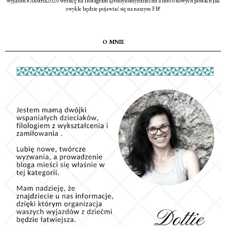
wyjazdu #Austria2020 wrzucę na Instagram @tubylismyzdziecmi a info o nowych postach jak
zwykle będzie pojawiać się na naszym FB!
O MNIE