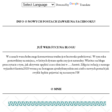
Powered by
Translate
INFO O NOWYCH POSTACH ZAWSZE NA FACEBOOKU!
JUŻ WKRÓTCE NA BLOGU
W czasach wszechobecnego koronawirusa trudno jest beztrosko podróżować. W tym roku
postawiliśmy na miejsca, w których dystans społeczny jest naturalny. Wkrótce na blogu
przeczytacie o tym, jak aktywnie spędzić czas z dziećmi w .... Austrii. Zdjęcia i relację z naszego
wyjazdu #Austria2020 wrzucę na Instagram @tubylismyzdziecmi a info o nowych postach jak
zwykle będzie pojawiać się na naszym FB!
O MNIE